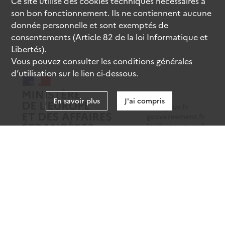
Ce site utilise des
cookies
techniques nécessaires à
son bon fonctionnement. Ils ne contiennent aucune
donnée personnelle et sont exemptés de
consentements (Article 82 de la loi Informatique et
Libertés).
Vous pouvez consulter les conditions générales
d’utilisation sur le lien ci-dessous.
En savoir plus
J'ai compris
data.gouv.fr
gouvernement.fr
legifrance.gouv.fr
service-public.fr
Mentions légales
Données personnelles
CGU
Gestion des cookies
Accessibilité : partiellement conforme
Sauf mention contraire, tous les contenus de ce site sont sous