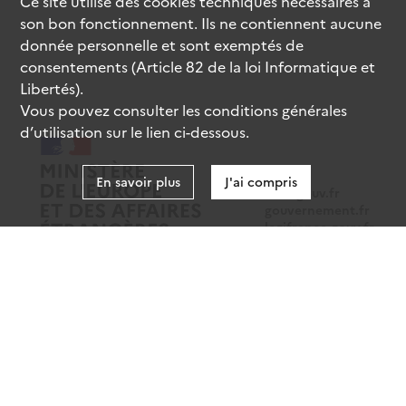
Ce site utilise des
cookies
techniques nécessaires à
son bon fonctionnement. Ils ne contiennent aucune
donnée personnelle et sont exemptés de
consentements (Article 82 de la loi Informatique et
Libertés).
Vous pouvez consulter les conditions générales
d’utilisation sur le lien ci-dessous.
En savoir plus
J'ai compris
data.gouv.fr
gouvernement.fr
legifrance.gouv.fr
service-public.fr
Mentions légales
Données personnelles
CGU
Gestion des cookies
Accessibilité : partiellement conforme
Sauf mention contraire, tous les contenus de ce site sont sous