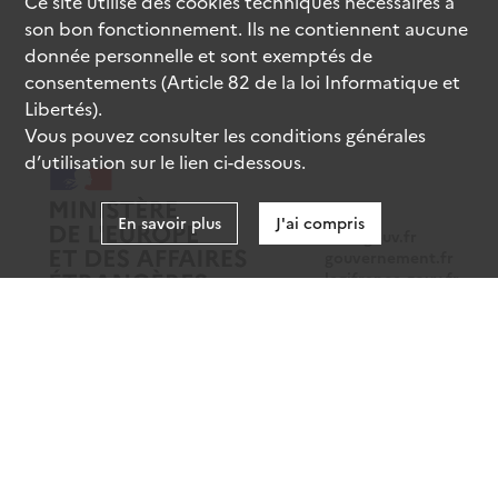
Ce site utilise des
cookies
techniques nécessaires à
son bon fonctionnement. Ils ne contiennent aucune
donnée personnelle et sont exemptés de
consentements (Article 82 de la loi Informatique et
Libertés).
Vous pouvez consulter les conditions générales
d’utilisation sur le lien ci-dessous.
En savoir plus
J'ai compris
data.gouv.fr
gouvernement.fr
legifrance.gouv.fr
service-public.fr
Mentions légales
Données personnelles
CGU
Gestion des cookies
Accessibilité : partiellement conforme
Sauf mention contraire, tous les contenus de ce site sont sous