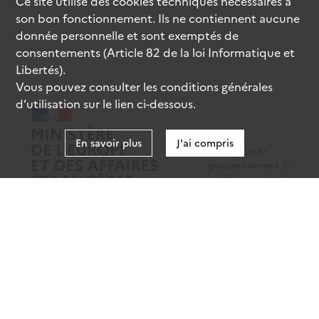
Ce site utilise des
cookies
techniques nécessaires à
son bon fonctionnement. Ils ne contiennent aucune
donnée personnelle et sont exemptés de
consentements (Article 82 de la loi Informatique et
Libertés).
Vous pouvez consulter les conditions générales
d’utilisation sur le lien ci-dessous.
En savoir plus
J'ai compris
data.gouv.fr
gouvernement.fr
legifrance.gouv.fr
service-public.fr
Mentions légales
Données personnelles
CGU
Gestion des cookies
Accessibilité : partiellement conforme
Sauf mention contraire, tous les contenus de ce site sont sous