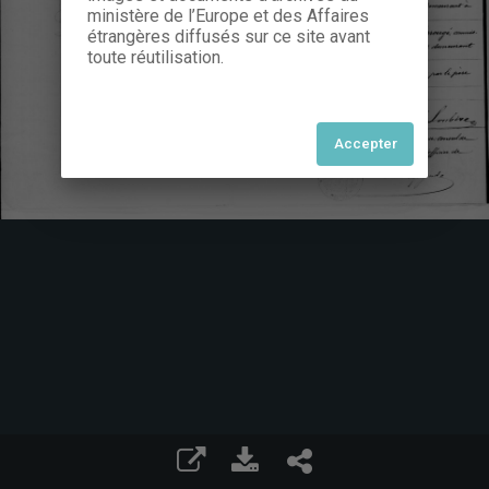
ministère de l’Europe et des Affaires
étrangères diffusés sur ce site avant
toute réutilisation.