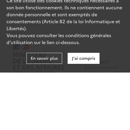
Ce site utilise des
cookies
techniques nécessaires à
son bon fonctionnement. Ils ne contiennent aucune
donnée personnelle et sont exemptés de
consentements (Article 82 de la loi Informatique et
Libertés).
Vous pouvez consulter les conditions générales
d’utilisation sur le lien ci-dessous.
En savoir plus
J'ai compris
data.gouv.fr
gouvernement.fr
legifrance.gouv.fr
service-public.fr
Mentions légales
Données personnelles
CGU
Gestion des cookies
Accessibilité : partiellement conforme
Sauf mention contraire, tous les contenus de ce site sont sous