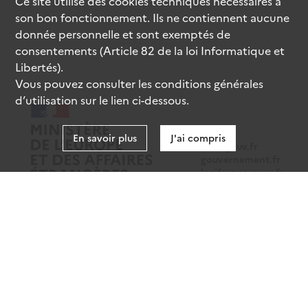
Ce site utilise des
cookies
techniques nécessaires à
son bon fonctionnement. Ils ne contiennent aucune
donnée personnelle et sont exemptés de
consentements (Article 82 de la loi Informatique et
Libertés).
Vous pouvez consulter les conditions générales
d’utilisation sur le lien ci-dessous.
En savoir plus
J'ai compris
data.gouv.fr
gouvernement.fr
legifrance.gouv.fr
service-public.fr
Mentions légales
Données personnelles
CGU
Gestion des cookies
Accessibilité : partiellement conforme
Sauf mention contraire, tous les contenus de ce site sont sous