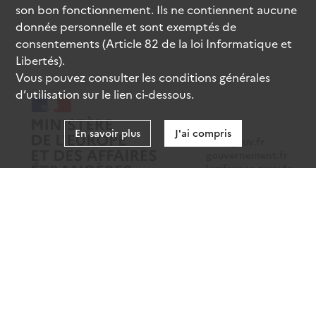
son bon fonctionnement. Ils ne contiennent aucune
donnée personnelle et sont exemptés de
consentements (Article 82 de la loi Informatique et
Libertés).
Vous pouvez consulter les conditions générales
d’utilisation sur le lien ci-dessous.
En savoir plus
J'ai compris
data.gouv.fr
gouvernement.fr
legifrance.gouv.fr
service-public.fr
Mentions légales
Données personnelles
CGU
Gestion des cookies
Accessibilité : partiellement conforme
Sauf mention contraire, tous les contenus de ce site sont sous