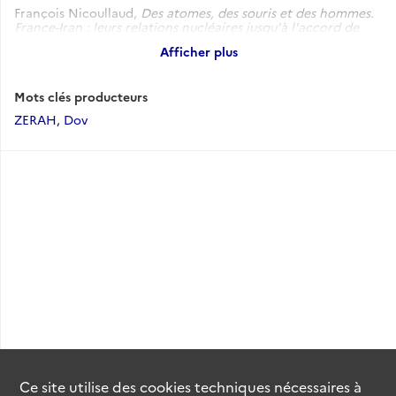
François Nicoullaud,
Des atomes, des souris et des hommes.
France-Iran : leurs relations nucléaires jusqu'à l'accord de
Vienne
, Paris, Hémisphères Editions, 2022, 384 p.
Afficher plus
Mots clés producteurs
ZERAH, Dov
Ce site utilise des
cookies
techniques nécessaires à