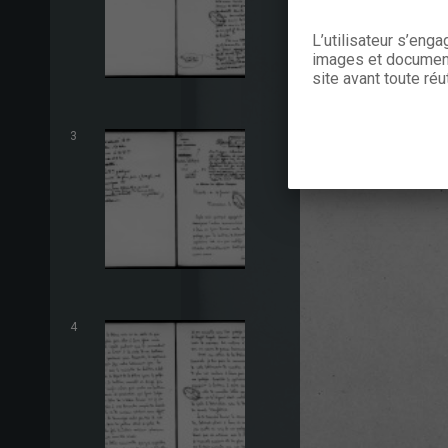
L’utilisateur s’eng
images et documents
site avant toute réut
3
4