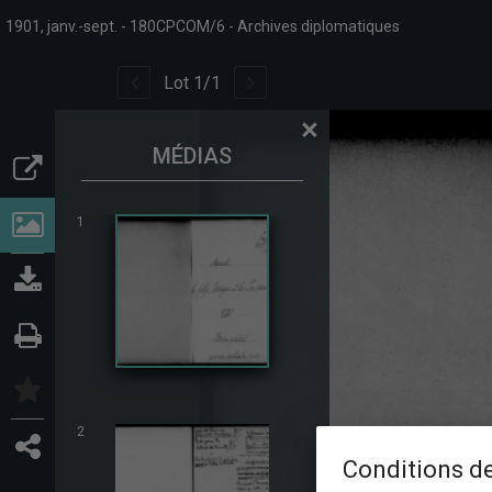
1901, janv.-sept.
180CPCOM/6
Archives diplomatiques
Lot
1
/
1
×
MÉDIAS
1
2
Conditions de