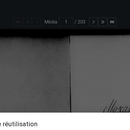
Média
/
203
 réutilisation