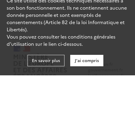
Ce site utilise des
cookies
techniques nécessaires à
son bon fonctionnement. Ils ne contiennent aucune
donnée personnelle et sont exemptés de
consentements (Article 82 de la loi Informatique et
Libertés).
Vous pouvez consulter les conditions générales
d’utilisation sur le lien ci-dessous.
En savoir plus
J'ai compris
data.gouv.fr
gouvernement.fr
legifrance.gouv.fr
service-public.fr
Mentions légales
Données personnelles
CGU
Gestion des cookies
Accessibilité : partiellement conforme
Sauf mention contraire, tous les contenus de ce site sont sous