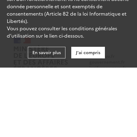
donnée personnelle et sont exemptés de
consentements (Article 82 de la loi Informatique et
Libertés).
Vous pouvez consulter les conditions générales
d’utilisation sur le lien ci-dessous.
En savoir plus
J'ai compris
data.gouv.fr
gouvernement.fr
legifrance.gouv.fr
service-public.fr
Mentions légales
Données personnelles
CGU
Gestion des cookies
Accessibilité : partiellement conforme
Sauf mention contraire, tous les contenus de ce site sont sous
licence etalab-2.0