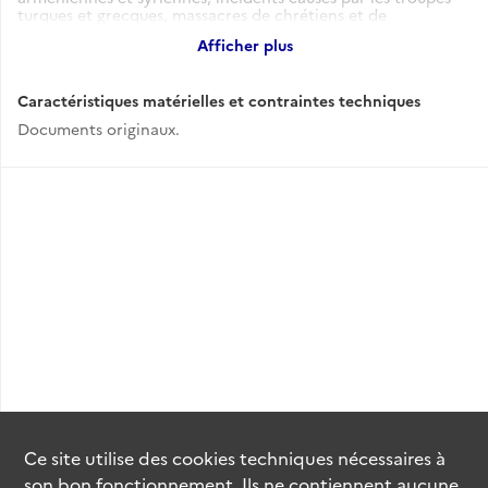
turques et grecques, massacres de chrétiens et de
musulmans, politique alliée en Asie Mineure dont Accord
Afficher plus
tripartite entre l'Empire britannique, la France et l'Italie
relatif à l'Anatolie du 10 août 1920 [à noter la présence de
cartes] (février 1919-octobre 1920).
Caractéristiques matérielles et contraintes techniques
Documents originaux.
Ce site utilise des
cookies
techniques nécessaires à
son bon fonctionnement. Ils ne contiennent aucune