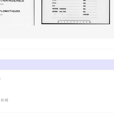
)
(t.II)