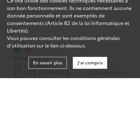
Ce site utilise des
cookies
techniques nécessaires à
son bon fonctionnement. Ils ne contiennent aucune
donnée personnelle et sont exemptés de
consentements (Article 82 de la loi Informatique et
Libertés).
Vous pouvez consulter les conditions générales
d’utilisation sur le lien ci-dessous.
En savoir plus
J'ai compris
data.gouv.fr
gouvernement.fr
legifrance.gouv.fr
service-public.fr
Mentions légales
Données personnelles
CGU
Gestion des cookies
Accessibilité : partiellement conforme
Sauf mention contraire, tous les contenus de ce site sont sous