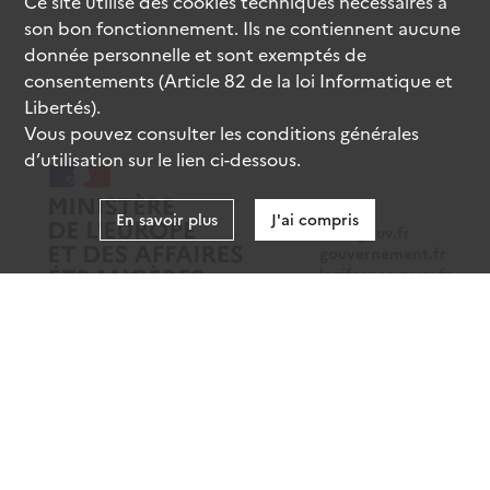
Ce site utilise des
cookies
techniques nécessaires à
son bon fonctionnement. Ils ne contiennent aucune
donnée personnelle et sont exemptés de
consentements (Article 82 de la loi Informatique et
Libertés).
Vous pouvez consulter les conditions générales
d’utilisation sur le lien ci-dessous.
En savoir plus
J'ai compris
data.gouv.fr
gouvernement.fr
legifrance.gouv.fr
service-public.fr
Mentions légales
Données personnelles
CGU
Gestion des cookies
Accessibilité : partiellement conforme
Sauf mention contraire, tous les contenus de ce site sont sous