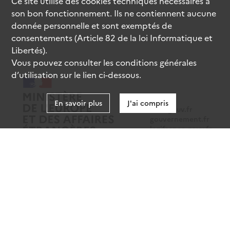
Ce site utilise des
cookies
techniques nécessaires à
son bon fonctionnement. Ils ne contiennent aucune
donnée personnelle et sont exemptés de
consentements (Article 82 de la loi Informatique et
Libertés).
Vous pouvez consulter les conditions générales
d’utilisation sur le lien ci-dessous.
En savoir plus
J'ai compris
data.gouv.fr
gouvernement.fr
legifrance.gouv.fr
service-public.fr
Mentions légales
Données personnelles
CGU
Gestion des cookies
Accessibilité : partiellement conforme
Sauf mention contraire, tous les contenus de ce site sont sous