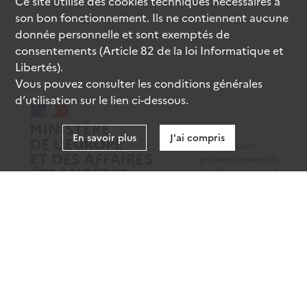
Ce site utilise des
cookies
techniques nécessaires à
son bon fonctionnement. Ils ne contiennent aucune
donnée personnelle et sont exemptés de
consentements (Article 82 de la loi Informatique et
Libertés).
Vous pouvez consulter les conditions générales
d’utilisation sur le lien ci-dessous.
En savoir plus
J'ai compris
data.gouv.fr
gouvernement.fr
legifrance.gouv.fr
service-public.fr
Mentions légales
Données personnelles
CGU
Gestion des cookies
Accessibilité : partiellement conforme
Sauf mention contraire, tous les contenus de ce site sont sous