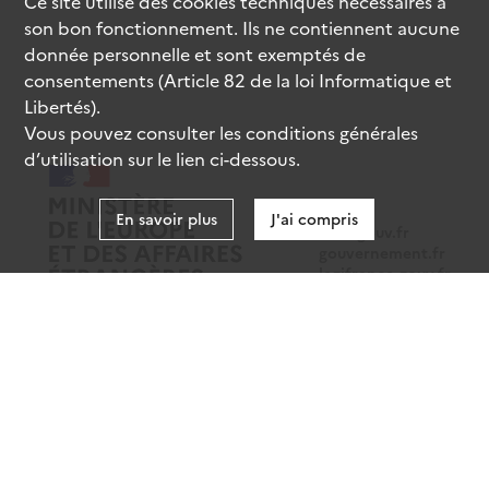
Ce site utilise des
cookies
techniques nécessaires à
son bon fonctionnement. Ils ne contiennent aucune
donnée personnelle et sont exemptés de
consentements (Article 82 de la loi Informatique et
Libertés).
Vous pouvez consulter les conditions générales
d’utilisation sur le lien ci-dessous.
En savoir plus
J'ai compris
data.gouv.fr
gouvernement.fr
legifrance.gouv.fr
service-public.fr
Mentions légales
Données personnelles
CGU
Gestion des cookies
Accessibilité : partiellement conforme
Sauf mention contraire, tous les contenus de ce site sont sous