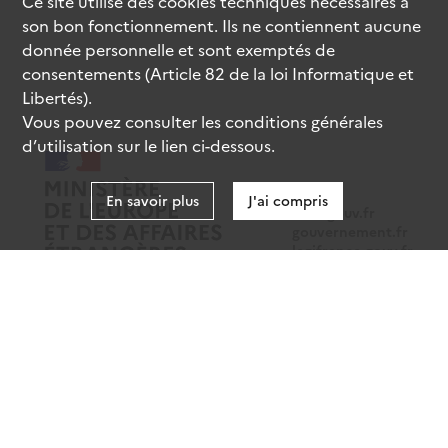
Ce site utilise des
cookies
techniques nécessaires à
son bon fonctionnement. Ils ne contiennent aucune
donnée personnelle et sont exemptés de
consentements (Article 82 de la loi Informatique et
Libertés).
Vous pouvez consulter les conditions générales
d’utilisation sur le lien ci-dessous.
En savoir plus
J'ai compris
data.gouv.fr
gouvernement.fr
legifrance.gouv.fr
service-public.fr
Mentions légales
Données personnelles
CGU
Gestion des cookies
Accessibilité : partiellement conforme
Sauf mention contraire, tous les contenus de ce site sont sous