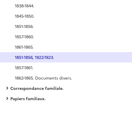
1838-1844.
1845-1850.
1851-1856.
1857-1860.
1861-1865.
1851-1856, 1922-1923.
1857-1861.
1862-1865. Documents divers.
Correspondance familiale.
Papiers familiaux.