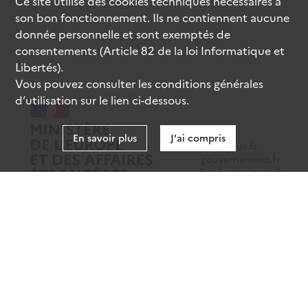
Ce site utilise des
cookies
techniques nécessaires à
son bon fonctionnement. Ils ne contiennent aucune
donnée personnelle et sont exemptés de
consentements (Article 82 de la loi Informatique et
Libertés).
Vous pouvez consulter les conditions générales
d’utilisation sur le lien ci-dessous.
En savoir plus
J'ai compris
data.gouv.fr
gouvernement.fr
legifrance.gouv.fr
service-public.fr
Mentions légales
Données personnelles
CGU
Gestion des cookies
Accessibilité : partiellement conforme
Sauf mention contraire, tous les contenus de ce site sont sous