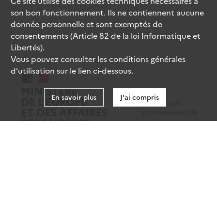
Ce site utilise des
cookies
techniques nécessaires à
son bon fonctionnement. Ils ne contiennent aucune
donnée personnelle et sont exemptés de
consentements (Article 82 de la loi Informatique et
Libertés).
Vous pouvez consulter les conditions générales
d’utilisation sur le lien ci-dessous.
En savoir plus
J'ai compris
data.gouv.fr
gouvernement.fr
legifrance.gouv.fr
service-public.fr
Mentions légales
Données personnelles
CGU
Gestion des cookies
Accessibilité : partiellement conforme
Sauf mention contraire, tous les contenus de ce site sont sous