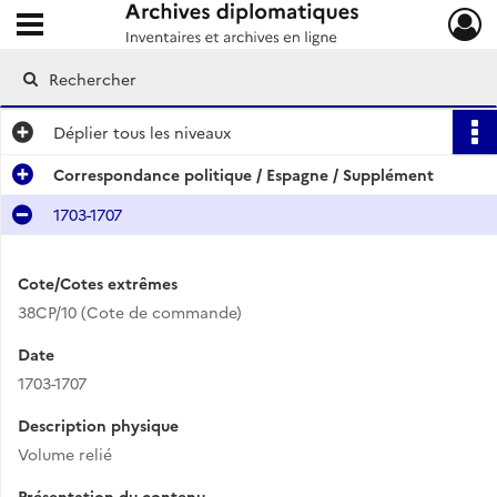
Ouvrir le menu déroulant
Archives diplomatiques
Déplier
tous les niveaux
Correspondance politique / Espagne / Supplément
1703-1707
Cote/Cotes extrêmes
38CP/10 (Cote de commande)
Date
1703-1707
Description physique
Volume relié
Présentation du contenu