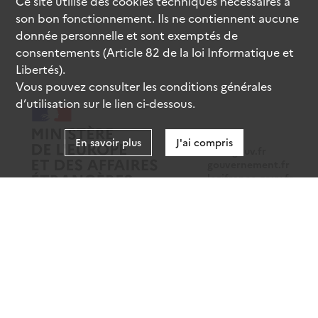
Ce site utilise des
cookies
techniques nécessaires à
son bon fonctionnement. Ils ne contiennent aucune
donnée personnelle et sont exemptés de
consentements (Article 82 de la loi Informatique et
Libertés).
Vous pouvez consulter les conditions générales
d’utilisation sur le lien ci-dessous.
En savoir plus
J'ai compris
data.gouv.fr
gouvernement.fr
legifrance.gouv.fr
service-public.fr
Mentions légales
Données personnelles
CGU
Gestion des cookies
Accessibilité : partiellement conforme
Sauf mention contraire, tous les contenus de ce site sont sous