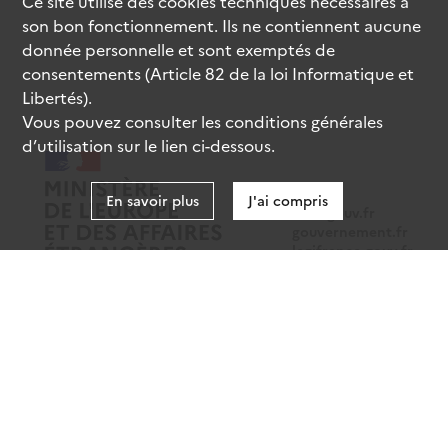
Ce site utilise des
cookies
techniques nécessaires à
son bon fonctionnement. Ils ne contiennent aucune
donnée personnelle et sont exemptés de
consentements (Article 82 de la loi Informatique et
Libertés).
Vous pouvez consulter les conditions générales
d’utilisation sur le lien ci-dessous.
En savoir plus
J'ai compris
data.gouv.fr
gouvernement.fr
legifrance.gouv.fr
service-public.fr
Mentions légales
Données personnelles
CGU
Gestion des cookies
Accessibilité : partiellement conforme
Sauf mention contraire, tous les contenus de ce site sont sous