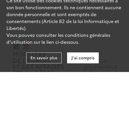
Ce site utilise des
cookies
techniques nécessaires à
son bon fonctionnement. Ils ne contiennent aucune
donnée personnelle et sont exemptés de
consentements (Article 82 de la loi Informatique et
Libertés).
Vous pouvez consulter les conditions générales
d’utilisation sur le lien ci-dessous.
En savoir plus
J'ai compris
data.gouv.fr
gouvernement.fr
legifrance.gouv.fr
service-public.fr
Mentions légales
Données personnelles
CGU
Gestion des cookies
Accessibilité : partiellement conforme
Sauf mention contraire, tous les contenus de ce site sont sous