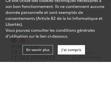
Ce site utilise des
cookies
techniques nécessaires à
son bon fonctionnement. Ils ne contiennent aucune
donnée personnelle et sont exemptés de
consentements (Article 82 de la loi Informatique et
Libertés).
Vous pouvez consulter les conditions générales
d’utilisation sur le lien ci-dessous.
En savoir plus
J'ai compris
data.gouv.fr
gouvernement.fr
legifrance.gouv.fr
service-public.fr
Mentions légales
Données personnelles
CGU
Gestion des cookies
Accessibilité : partiellement conforme
Sauf mention contraire, tous les contenus de ce site sont sous