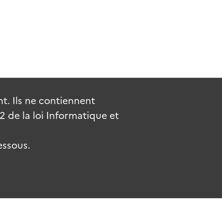
. Ils ne contiennent
de la loi Informatique et
essous.
.fr
gouvernement.fr
legifrance.gouv.fr
service-public.fr