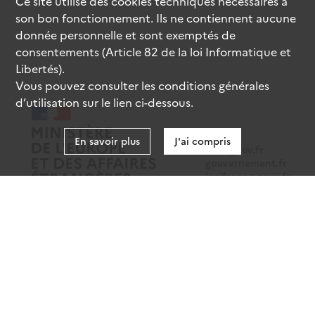
Ce site utilise des
cookies
techniques nécessaires à
son bon fonctionnement. Ils ne contiennent aucune
donnée personnelle et sont exemptés de
consentements (Article 82 de la loi Informatique et
Libertés).
Vous pouvez consulter les conditions générales
d’utilisation sur le lien ci-dessous.
En savoir plus
J'ai compris
data.gouv.fr
gouvernement.fr
legifrance.gouv.fr
service-public.fr
Mentions légales
Données personnelles
CGU
Gestion des cookies
Accessibilité : partiellement conforme
Sauf mention contraire, tous les contenus de ce site sont sous