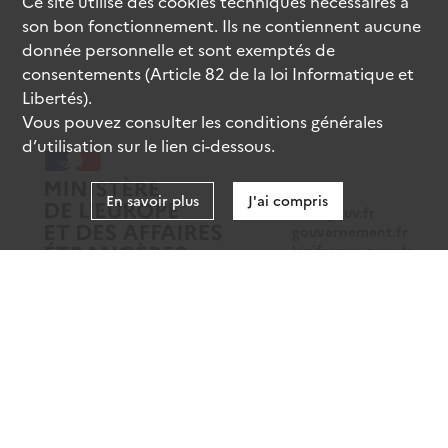
Ce site utilise des
cookies
techniques nécessaires à
son bon fonctionnement. Ils ne contiennent aucune
donnée personnelle et sont exemptés de
consentements (Article 82 de la loi Informatique et
Libertés).
Vous pouvez consulter les conditions générales
d’utilisation sur le lien ci-dessous.
En savoir plus
J'ai compris
data.gouv.fr
gouvernement.fr
legifrance.gouv.fr
service-public.fr
Mentions légales
Données personnelles
CGU
Gestion des cookies
Accessibilité : partiellement conforme
Sauf mention contraire, tous les contenus de ce site sont sous