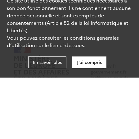
Ce site utilise des
cookies
techniques nécessaires à
son bon fonctionnement. Ils ne contiennent aucune
donnée personnelle et sont exemptés de
consentements (Article 82 de la loi Informatique et
Libertés).
Vous pouvez consulter les conditions générales
d’utilisation sur le lien ci-dessous.
En savoir plus
J'ai compris
data.gouv.fr
gouvernement.fr
legifrance.gouv.fr
service-public.fr
Mentions légales
Données personnelles
CGU
Gestion des cookies
Accessibilité : partiellement conforme
Sauf mention contraire, tous les contenus de ce site sont sous