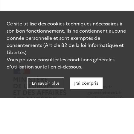
Ce site utilise des
cookies
techniques nécessaires à
son bon fonctionnement. Ils ne contiennent aucune
donnée personnelle et sont exemptés de
consentements (Article 82 de la loi Informatique et
Libertés).
Vous pouvez consulter les conditions générales
d’utilisation sur le lien ci-dessous.
En savoir plus
J'ai compris
data.gouv.fr
gouvernement.fr
legifrance.gouv.fr
service-public.fr