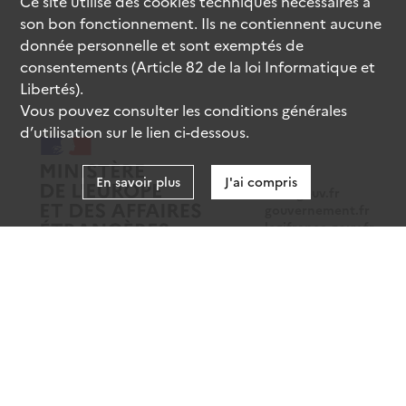
Ce site utilise des
cookies
techniques nécessaires à
son bon fonctionnement. Ils ne contiennent aucune
donnée personnelle et sont exemptés de
consentements (Article 82 de la loi Informatique et
Libertés).
Vous pouvez consulter les conditions générales
d’utilisation sur le lien ci-dessous.
En savoir plus
J'ai compris
data.gouv.fr
gouvernement.fr
legifrance.gouv.fr
service-public.fr
Mentions légales
Données personnelles
CGU
Gestion des cookies
Accessibilité : partiellement conforme
Sauf mention contraire, tous les contenus de ce site sont sous