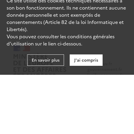
Ce site utilise des
cookies
techniques nécessaires à
son bon fonctionnement. Ils ne contiennent aucune
donnée personnelle et sont exemptés de
consentements (Article 82 de la loi Informatique et
Libertés).
Vous pouvez consulter les conditions générales
d’utilisation sur le lien ci-dessous.
En savoir plus
J'ai compris
data.gouv.fr
gouvernement.fr
legifrance.gouv.fr
service-public.fr
Mentions légales
Données personnelles
CGU
Gestion des cookies
Accessibilité : partiellement conforme
Sauf mention contraire, tous les contenus de ce site sont sous