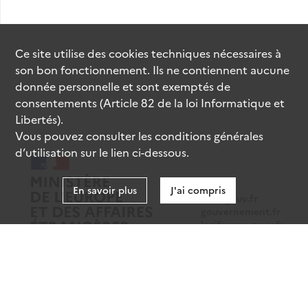
Ce site utilise des
cookies
techniques nécessaires à
son bon fonctionnement. Ils ne contiennent aucune
donnée personnelle et sont exemptés de
consentements (Article 82 de la loi Informatique et
Libertés).
Vous pouvez consulter les conditions générales
d’utilisation sur le lien ci-dessous.
En savoir plus
J'ai compris
data.gouv.fr
gouvernement.fr
legifrance.gouv.fr
service-public.fr