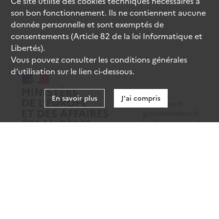
Ce site utilise des
cookies
techniques nécessaires à
son bon fonctionnement. Ils ne contiennent aucune
donnée personnelle et sont exemptés de
consentements (Article 82 de la loi Informatique et
Libertés).
Vous pouvez consulter les conditions générales
d’utilisation sur le lien ci-dessous.
En savoir plus
J'ai compris
data.gouv.fr
gouvernement.fr
legifrance.gouv.fr
service-public.fr
Mentions légales
Données personnelles
CGU
Gestion des cookies
Accessibilité : partiellement conforme
Sauf mention contraire, tous les contenus de ce site sont sous