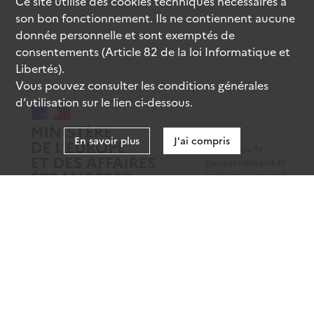
Ce site utilise des
cookies
techniques nécessaires à
son bon fonctionnement. Ils ne contiennent aucune
donnée personnelle et sont exemptés de
consentements (Article 82 de la loi Informatique et
Libertés).
Vous pouvez consulter les conditions générales
d’utilisation sur le lien ci-dessous.
En savoir plus
J'ai compris
data.gouv.fr
gouvernement.fr
legifrance.gouv.fr
service-public.fr
Mentions légales
Données personnelles
CGU
Gestion des cookies
Accessibilité : partiellement conforme
Sauf mention contraire, tous les contenus de ce site sont sous