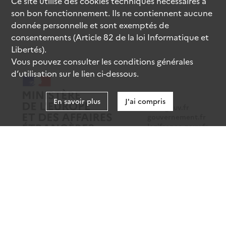
Ce site utilise des
cookies
techniques nécessaires à
son bon fonctionnement. Ils ne contiennent aucune
donnée personnelle et sont exemptés de
consentements (Article 82 de la loi Informatique et
Libertés).
Vous pouvez consulter les conditions générales
d’utilisation sur le lien ci-dessous.
En savoir plus
J'ai compris
data.gouv.fr
gouvernement.fr
legifrance.gouv.fr
service-public.fr
Mentions légales
Données personnelles
CGU
Gestion des cookies
Accessibilité : partiellement conforme
Sauf mention contraire, tous les contenus de ce site sont sous