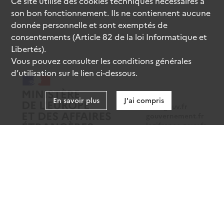
Ce site utilise des
cookies
techniques nécessaires à
son bon fonctionnement. Ils ne contiennent aucune
donnée personnelle et sont exemptés de
consentements (Article 82 de la loi Informatique et
Libertés).
Vous pouvez consulter les conditions générales
d’utilisation sur le lien ci-dessous.
En savoir plus
J'ai compris
data.gouv.fr
gouvernement.fr
legifrance.gouv.fr
service-public.fr
Mentions légales
Données personnelles
CGU
Gestion des cookies
Accessibilité : partiellement conforme
Sauf mention contraire, tous les contenus de ce site sont sous