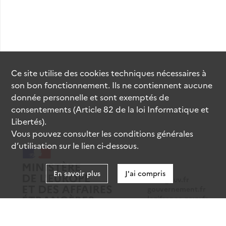
Ce site utilise des
cookies
techniques nécessaires à
son bon fonctionnement. Ils ne contiennent aucune
donnée personnelle et sont exemptés de
consentements (Article 82 de la loi Informatique et
Libertés).
Vous pouvez consulter les conditions générales
d’utilisation sur le lien ci-dessous.
En savoir plus
J'ai compris
data.gouv.fr
gouvernement.fr
legifrance.gouv.fr
service-public.fr