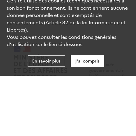
Ce site utilise des
cookies
techniques nécessaires à
son bon fonctionnement. Ils ne contiennent aucune
donnée personnelle et sont exemptés de
consentements (Article 82 de la loi Informatique et
Libertés).
Vous pouvez consulter les conditions générales
d’utilisation sur le lien ci-dessous.
En savoir plus
J'ai compris
data.gouv.fr
gouvernement.fr
legifrance.gouv.fr
service-public.fr
Mentions légales
Données personnelles
CGU
Gestion des cookies
Accessibilité : partiellement conforme
Sauf mention contraire, tous les contenus de ce site sont sous