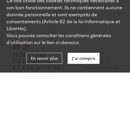
Ce site utilise des
cookies
techniques nécessaires à
son bon fonctionnement. Ils ne contiennent aucune
donnée personnelle et sont exemptés de
consentements (Article 82 de la loi Informatique et
Libertés).
Vous pouvez consulter les conditions générales
d’utilisation sur le lien ci-dessous.
En savoir plus
J'ai compris
data.gouv.fr
gouvernement.fr
legifrance.gouv.fr
service-public.fr
Mentions légales
Données personnelles
CGU
Gestion des cookies
Accessibilité : partiellement conforme
Sauf mention contraire, tous les contenus de ce site sont sous