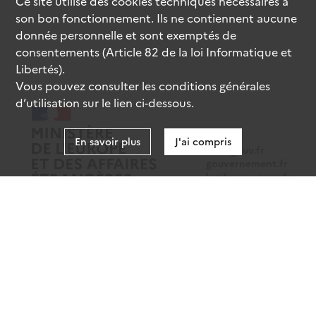
Ce site utilise des
cookies
techniques nécessaires à
son bon fonctionnement. Ils ne contiennent aucune
donnée personnelle et sont exemptés de
consentements (Article 82 de la loi Informatique et
Libertés).
Vous pouvez consulter les conditions générales
d’utilisation sur le lien ci-dessous.
En savoir plus
J'ai compris
data.gouv.fr
gouvernement.fr
legifrance.gouv.fr
service-public.fr
Mentions légales
Données personnelles
CGU
Gestion des cookies
Accessibilité : partiellement conforme
Sauf mention contraire, tous les contenus de ce site sont sous