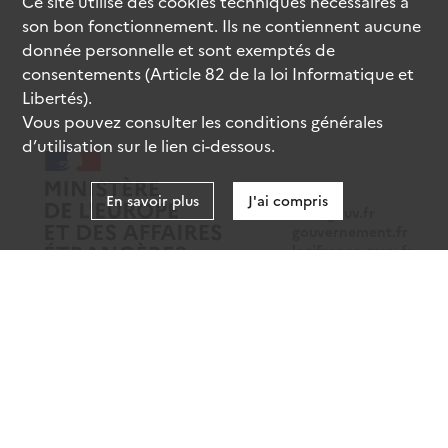
Ce site utilise des
cookies
techniques nécessaires à
son bon fonctionnement. Ils ne contiennent aucune
donnée personnelle et sont exemptés de
consentements (Article 82 de la loi Informatique et
Libertés).
Vous pouvez consulter les conditions générales
d’utilisation sur le lien ci-dessous.
En savoir plus
J'ai compris
data.gouv.fr
gouvernement.fr
legifrance.gouv.fr
service-public.fr
Mentions légales
Données personnelles
CGU
Gestion des cookies
Accessibilité : partiellement conforme
Sauf mention contraire, tous les contenus de ce site sont sous