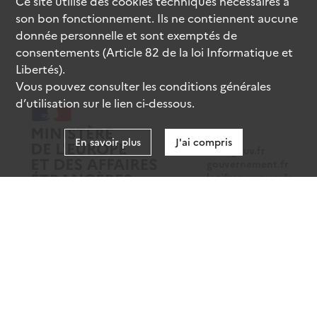
Ce site utilise des
cookies
techniques nécessaires à
son bon fonctionnement. Ils ne contiennent aucune
donnée personnelle et sont exemptés de
consentements (Article 82 de la loi Informatique et
Libertés).
Vous pouvez consulter les conditions générales
d’utilisation sur le lien ci-dessous.
En savoir plus
J'ai compris
data.gouv.fr
gouvernement.fr
legifrance.gouv.fr
service-public.fr
Mentions légales
Données personnelles
CGU
Gestion des cookies
Accessibilité : partiellement conforme
Sauf mention contraire, tous les contenus de ce site sont sous