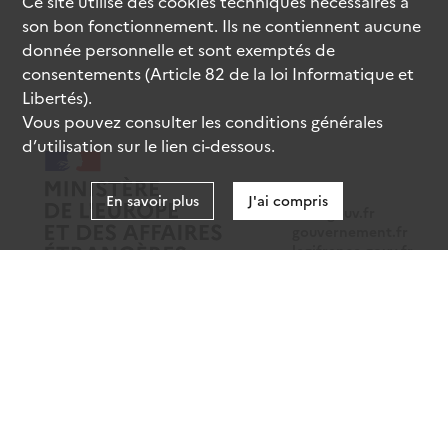
Ce site utilise des
cookies
techniques nécessaires à
son bon fonctionnement. Ils ne contiennent aucune
donnée personnelle et sont exemptés de
consentements (Article 82 de la loi Informatique et
Libertés).
Vous pouvez consulter les conditions générales
d’utilisation sur le lien ci-dessous.
En savoir plus
J'ai compris
data.gouv.fr
gouvernement.fr
legifrance.gouv.fr
service-public.fr
Mentions légales
Données personnelles
CGU
Gestion des cookies
Accessibilité : partiellement conforme
Sauf mention contraire, tous les contenus de ce site sont sous