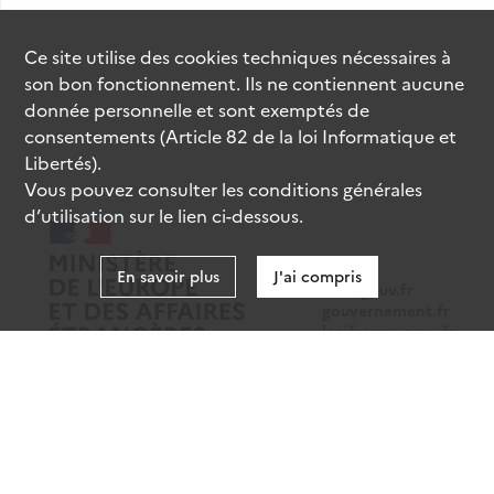
Ce site utilise des
cookies
techniques nécessaires à
son bon fonctionnement. Ils ne contiennent aucune
donnée personnelle et sont exemptés de
consentements (Article 82 de la loi Informatique et
Libertés).
Vous pouvez consulter les conditions générales
d’utilisation sur le lien ci-dessous.
En savoir plus
J'ai compris
data.gouv.fr
gouvernement.fr
legifrance.gouv.fr
service-public.fr
Mentions légales
Données personnelles
CGU
Gestion des cookies