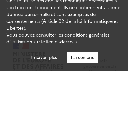
Ce site utilise des
cookies
techniques nécessaires à
son bon fonctionnement. Ils ne contiennent aucune
donnée personnelle et sont exemptés de
consentements (Article 82 de la loi Informatique et
Libertés).
Vous pouvez consulter les conditions générales
d’utilisation sur le lien ci-dessous.
En savoir plus
J'ai compris
data.gouv.fr
gouvernement.fr
legifrance.gouv.fr
service-public.fr
Mentions légales
Données personnelles
CGU
Gestion des cookies
Accessibilité : partiellement conforme
Sauf mention contraire, tous les contenus de ce site sont sous