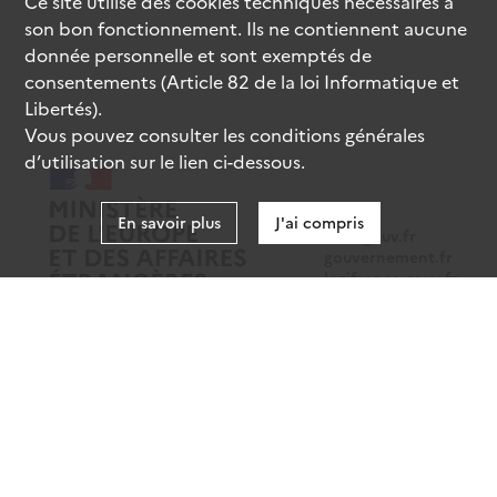
Ce site utilise des
cookies
techniques nécessaires à
son bon fonctionnement. Ils ne contiennent aucune
donnée personnelle et sont exemptés de
consentements (Article 82 de la loi Informatique et
Libertés).
Vous pouvez consulter les conditions générales
d’utilisation sur le lien ci-dessous.
En savoir plus
J'ai compris
data.gouv.fr
gouvernement.fr
legifrance.gouv.fr
service-public.fr
Mentions légales
Données personnelles
CGU
Gestion des cookies
Accessibilité : partiellement conforme
Sauf mention contraire, tous les contenus de ce site sont sous