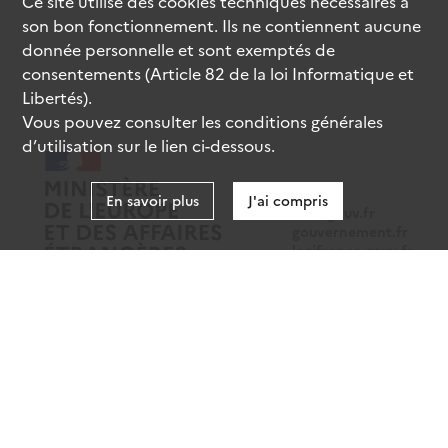
Ce site utilise des
cookies
techniques nécessaires à
son bon fonctionnement. Ils ne contiennent aucune
donnée personnelle et sont exemptés de
consentements (Article 82 de la loi Informatique et
Libertés).
Vous pouvez consulter les conditions générales
d’utilisation sur le lien ci-dessous.
En savoir plus
J'ai compris
data.gouv.fr
gouvernement.fr
legifrance.gouv.fr
service-public.fr
Mentions légales
Données personnelles
CGU
Gestion des cookies
Accessibilité : partiellement conforme
Sauf mention contraire, tous les contenus de ce site sont sous