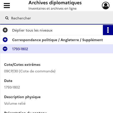
Ouvrir le menu déroulant
Archives diplomatiques
Déplier
tous les niveaux
Correspondance politique / Angleterre / Supplément
1793-1802
Cote/Cotes extrêmes
09CP/30 (Cote de commande)
Date
1793-1802
Description physique
Volume relié
Présentation du contenu