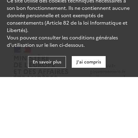
Ce site utilise des
cookies
techniques nécessaires à
son bon fonctionnement. Ils ne contiennent aucune
donnée personnelle et sont exemptés de
consentements (Article 82 de la loi Informatique et
Libertés).
Vous pouvez consulter les conditions générales
d’utilisation sur le lien ci-dessous.
En savoir plus
J'ai compris
data.gouv.fr
gouvernement.fr
legifrance.gouv.fr
service-public.fr
Mentions légales
Données personnelles
CGU
Gestion des cookies
Accessibilité : partiellement conforme
Sauf mention contraire, tous les contenus de ce site sont sous