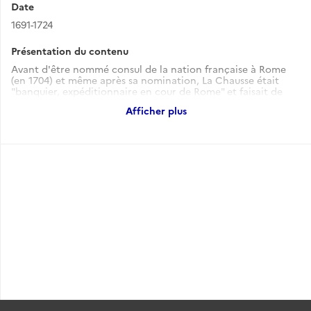
Date
1691-1724
Présentation du contenu
Avant d'être nommé consul de la nation française à Rome
(en 1704) et même après sa nomination, La Chausse était
"banquier, expéditionnaire en cour de Rome" et faisait de
nombreuses opérations financières, en particulier de
Afficher plus
change.