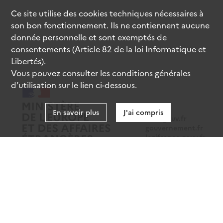
Ce site utilise des
cookies
techniques nécessaires à
son bon fonctionnement. Ils ne contiennent aucune
donnée personnelle et sont exemptés de
consentements (Article 82 de la loi Informatique et
Libertés).
Vous pouvez consulter les conditions générales
d’utilisation sur le lien ci-dessous.
En savoir plus
J'ai compris
data.gouv.fr
gouvernement.fr
legifrance.gouv.fr
service-public.fr
Mentions légales
Données personnelles
CGU
Gestion des cookies
Accessibilité : partiellement conforme